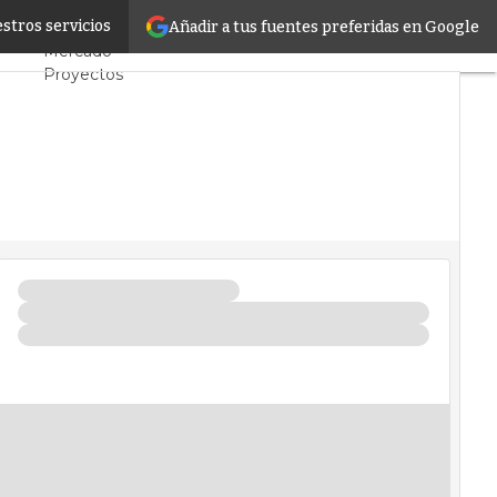
ce365
stros servicios
Añadir a tus fuentes preferidas en Google
Servidores CPD y
Mercado
Proyectos
Sostenibilidad
Tendencias TI
Datacenter
infrastructure
Análisis Centros de
Datos
Inteligencia
Artificial