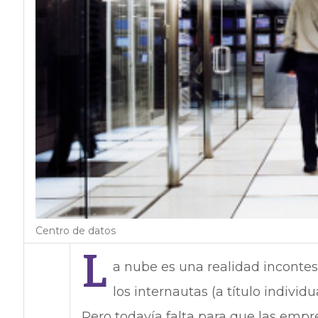
Centro de datos
L
a nube es una realidad incontest
los internautas (a título individ
Pero todavía falta para que las empr