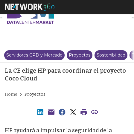
La CE elige HP para coordinar e
Servidores CPD y Mercado
Proyectos
Sostenibilidad
T
La CE elige HP para coordinar el proyecto
Coco Cloud
Home
Proyectos
HP ayudará a impulsar la seguridad de la