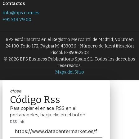
Contactos
info@bps.com.es
+91 313 79 00
BPS está inscrita en el Registro Mercantil de Madrid, Volumen
24.100, Folio 172, Página M-433036 - Número de Identificación
Fiscal: B-85062503
© 2026 BPS Business Publications Spain S.L. Todos los derechos
reservados.
Mapa del Sitio
close
Código Rss
Para copiar el enlace RSS en el
portapapeles, haga clic en el botón.
RSS link