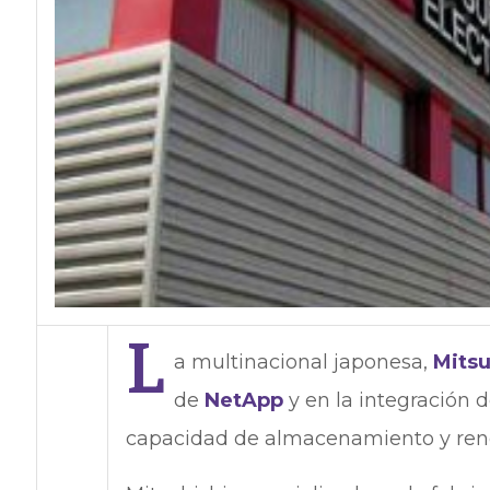
L
a multinacional japonesa,
Mitsu
de
NetApp
y en la integración 
capacidad de almacenamiento y reno