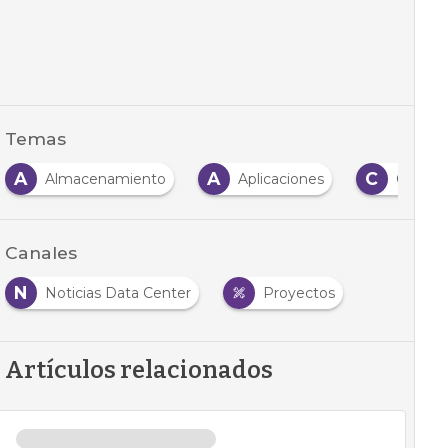
Temas
A
A
C
Almacenamiento
Aplicaciones
Centro
Canales
N
Noticias Data Center
Proyectos
Artículos relacionados