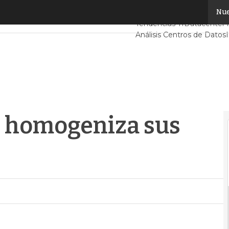
 homogeniza sus CPDs en España
Nue
Servidores CPD y Mercad
Tendencias TI
Datacenter i
Análisis Centros de Datos
c homogeniza sus