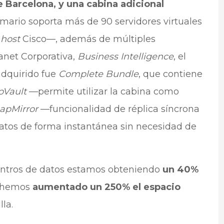
 Barcelona, y una cabina adicional
mario soporta más de 90 servidores virtuales
4
host
Cisco—, además de múltiples
anet Corporativa,
Business Intelligence
, el
 adquirido fue
Complete Bundle
, que contiene
pVault
—permite utilizar la cabina como
apMirror
—funcionalidad de réplica síncrona
atos de forma instantánea sin necesidad de
centros de datos estamos obteniendo
un 40%
 hemos
aumentado un 250% el espacio
la.