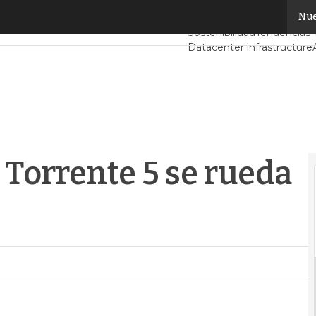
 Torrente 5 se rueda en Interxion
Nue
Servidores CPD y Mercad
Sostenibilidad
Tendencias 
Datacenter infrastructure
Inteligencia Artificial
a Torrente 5 se rueda