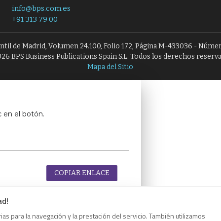
info@bps.com.es
+91 313 79 00
antil de Madrid, Volumen 24.100, Folio 172, Página M-433036 - Númer
26 BPS Business Publications Spain S.L. Todos los derechos reserv
Mapa del Sitio
c en el botón.
COPIAR ENLACE
ad!
as para la navegación y la prestación del servicio. También utilizamos