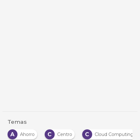
Temas
A
C
C
Ahorro
Centro
Cloud Computing