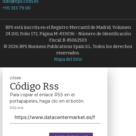
info@bps.com.es
+91 313 79 00
BPS está inscrita en el Registro Mercantil de Madrid, Volumen
24.100, Folio 172, Página M-433036 - Número de Identificación
Fiscal: B-85062503
© 2026 BPS Business Publications Spain S.L. Todos los derechos
reservados.
Mapa del Sitio
close
Código Rss
Para copiar el enlace RSS en el
portapapeles, haga clic en el botón.
RSS link