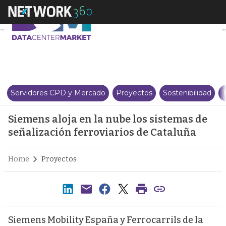
Siemens aloja en la nube los si
Servidores CPD y Mercado
Proyectos
Sostenibilidad
T
Siemens aloja en la nube los sistemas de
señalización ferroviarios de Cataluña
Home
Proyectos
Siemens Mobility España y Ferrocarrils de la