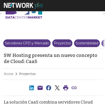
SW Hosting presenta un nuevo 
Servidores CPD y Mercado
Proyectos
Sostenibilidad
T
SW Hosting presenta un nuevo concepto
de Cloud: CaaS
Home
Proyectos
La solución CaaS combina servidores Cloud