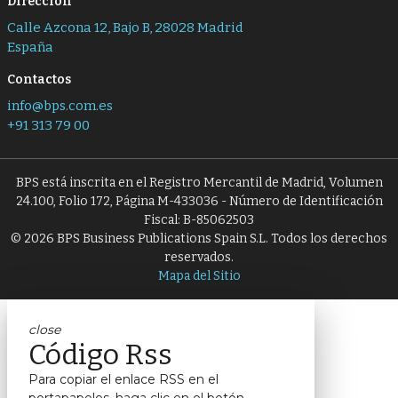
Dirección
Calle Azcona 12, Bajo B, 28028 Madrid
España
Contactos
info@bps.com.es
+91 313 79 00
BPS está inscrita en el Registro Mercantil de Madrid, Volumen
24.100, Folio 172, Página M-433036 - Número de Identificación
Fiscal: B-85062503
© 2026 BPS Business Publications Spain S.L. Todos los derechos
reservados.
Mapa del Sitio
close
Código Rss
Para copiar el enlace RSS en el