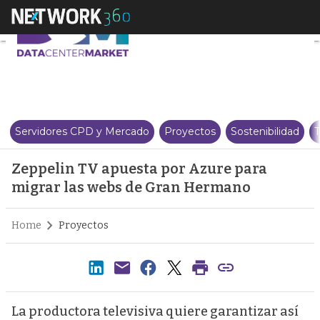
Zeppelin TV apuesta por Azure
Servidores CPD y Mercado
Proyectos
Sostenibilidad
T
Zeppelin TV apuesta por Azure para
migrar las webs de Gran Hermano
Home
Proyectos
La productora televisiva quiere garantizar así