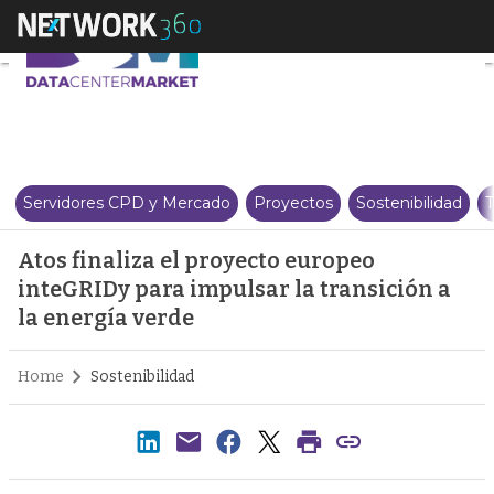
Atos finaliza el proyecto europ
Servidores CPD y Mercado
Proyectos
Sostenibilidad
T
Atos finaliza el proyecto europeo
inteGRIDy para impulsar la transición a
la energía verde
Home
Sostenibilidad