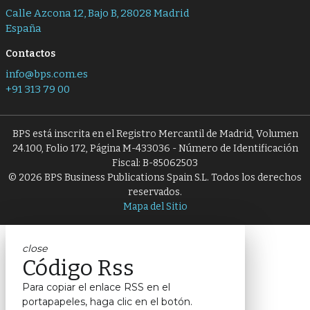
Calle Azcona 12, Bajo B, 28028 Madrid
España
Contactos
info@bps.com.es
+91 313 79 00
BPS está inscrita en el Registro Mercantil de Madrid, Volumen
24.100, Folio 172, Página M-433036 - Número de Identificación
Fiscal: B-85062503
© 2026 BPS Business Publications Spain S.L. Todos los derechos
reservados.
Mapa del Sitio
close
Código Rss
Para copiar el enlace RSS en el
portapapeles, haga clic en el botón.