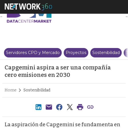
Capgemini aspira a ser una co
Servidores CPD y Mercado
Proyectos
Sostenibilidad
T
Capgemini aspira a ser una compañía
cero emisiones en 2030
Home
Sostenibilidad
La aspiración de Capgemini se fundamenta en