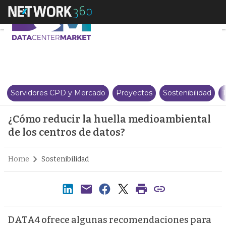
¿Cómo reducir la huella medioa
Servidores CPD y Mercado
Proyectos
Sostenibilidad
T
¿Cómo reducir la huella medioambiental
de los centros de datos?
Home
Sostenibilidad
DATA4 ofrece algunas recomendaciones para