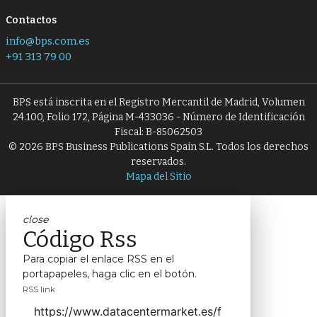
Contactos
info@bps.com.es
+91 313 79 00
BPS está inscrita en el Registro Mercantil de Madrid, Volumen
24.100, Folio 172, Página M-433036 - Número de Identificación
Fiscal: B-85062503
© 2026 BPS Business Publications Spain S.L. Todos los derechos
reservados.
Mapa del Sitio
close
Código Rss
Para copiar el enlace RSS en el
portapapeles, haga clic en el botón.
RSS link