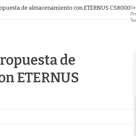
propuesta de almacenamiento con ETERNUS CS8000
Se
Pr
Te
Da
An
Int
propuesta de
con ETERNUS