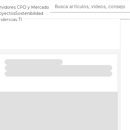
rvidores CPD y Mercado
oyectos
Sostenibilidad
ndencias TI
tacenter infrastructure
álisis Centros de Datos
eligencia Artificial