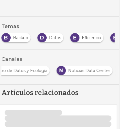
Temas
B
D
E
E
Backup
Datos
Eficiencia
Em
Canales
N
tro de Datos y Ecología
Noticias Data Center
Artículos relacionados