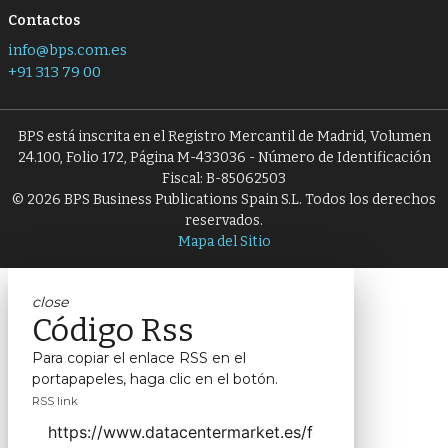
Contactos
info@bps.com.es
+91 313 79 00
BPS está inscrita en el Registro Mercantil de Madrid, Volumen
24.100, Folio 172, Página M-433036 - Número de Identificación
Fiscal: B-85062503
© 2026 BPS Business Publications Spain S.L. Todos los derechos
reservados.
Mapa del Sitio
close
Código Rss
Para copiar el enlace RSS en el
portapapeles, haga clic en el botón.
RSS link