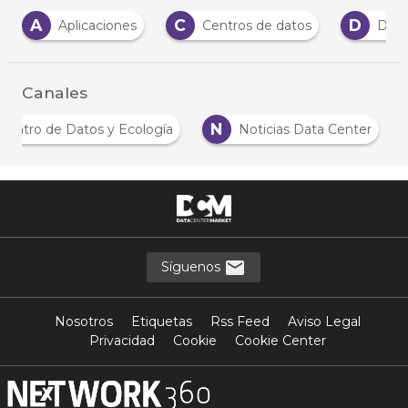
A
C
D
Aplicaciones
Centros de datos
Dato
Canales
N
Centro de Datos y Ecología
Noticias Data Center
Síguenos
Nosotros
Etiquetas
Rss Feed
Aviso Legal
Privacidad
Cookie
Cookie Center