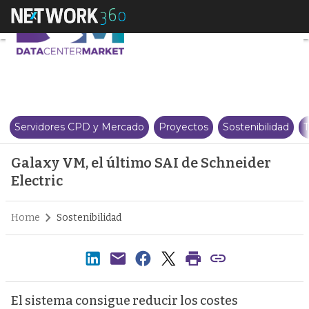
Galaxy VM, el último SAI de Sch
Servidores CPD y Mercado
Proyectos
Sostenibilidad
T
Galaxy VM, el último SAI de Schneider
Electric
Home
Sostenibilidad
El sistema consigue reducir los costes