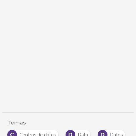
Temas
C
D
D
Centros de datos
Data
Datos