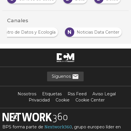
Canales
N
Centro de Datos y Ecología
Noticias Data Center
Síguenos
Nosotros
Etiquetas
Rss Feed
Aviso Legal
Privacidad
Cookie
Cookie Center
BPS forma parte de
, grupo europeo líder en
Nextwork360