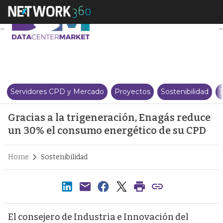
Gracias a la trigeneración, En
Servidores CPD y Mercado
Proyectos
Sostenibilidad
T
Gracias a la trigeneración, Enagás reduce
un 30% el consumo energético de su CPD
Home
Sostenibilidad
El consejero de Industria e Innovación del