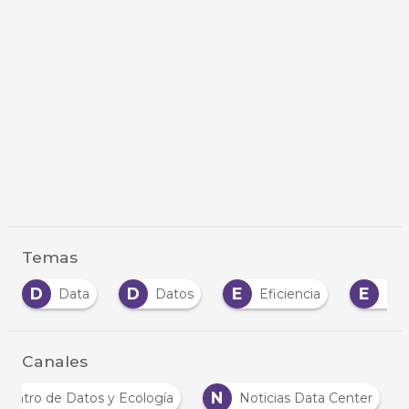
Temas
D
E
E
Data
Datos
Eficiencia
Eficiencia En
Canales
C
N
Centro de Datos y Ecología
Noticias Data Cente