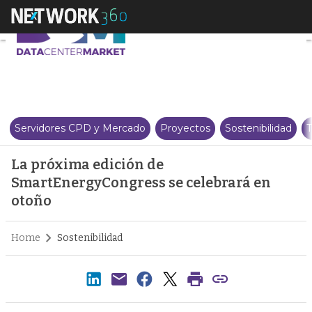
La próxima edición de SmartEn
Servidores CPD y Mercado
Proyectos
Sostenibilidad
T
La próxima edición de
SmartEnergyCongress se celebrará en
otoño
Home
Sostenibilidad