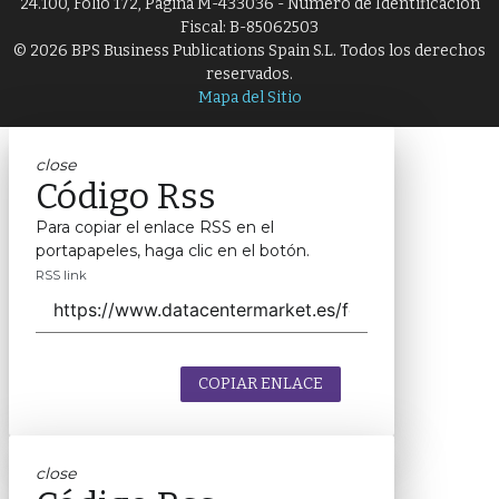
24.100, Folio 172, Página M-433036 - Número de Identificación
Fiscal: B-85062503
© 2026 BPS Business Publications Spain S.L. Todos los derechos
reservados.
Mapa del Sitio
close
Código Rss
Para copiar el enlace RSS en el
portapapeles, haga clic en el botón.
RSS link
COPIAR ENLACE
close