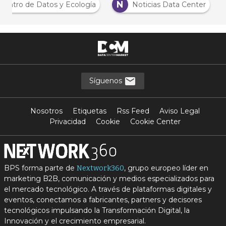
N
Centro de Datos y Ecología
Noticias Data Center
Síguenos
Nosotros
Etiquetas
Rss Feed
Aviso Legal
Privacidad
Cookie
Cookie Center
BPS forma parte de
, grupo europeo líder en
Nextwork360
marketing B2B, comunicación y medios especializados para
el mercado tecnológico. A través de plataformas digitales y
eventos, conectamos a fabricantes, partners y decisores
tecnológicos impulsando la Transformación Digital, la
Innovación y el crecimiento empresarial.