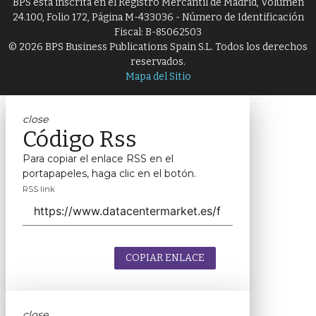
BPS está inscrita en el Registro Mercantil de Madrid, Volumen
24.100, Folio 172, Página M-433036 - Número de Identificación
Fiscal: B-85062503
© 2026 BPS Business Publications Spain S.L. Todos los derechos
reservados.
Mapa del Sitio
close
Código Rss
Para copiar el enlace RSS en el
portapapeles, haga clic en el botón.
RSS link
COPIAR ENLACE
close