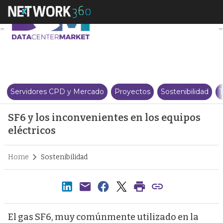
SF6 y los inconvenientes en los 
Servidores CPD y Mercado
Proyectos
Sostenibilidad
T
SF6 y los inconvenientes en los equipos
eléctricos
Home
Sostenibilidad
El gas SF6, muy comúnmente utilizado en la