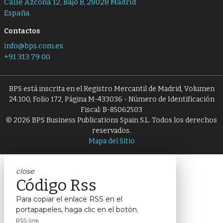
Calle Azcona 12, Bajo B, 28028 Madrid
España
Contactos
info@bps.com.es
+91 313 79 00
BPS está inscrita en el Registro Mercantil de Madrid, Volumen
24.100, Folio 172, Página M-433036 - Número de Identificación
Fiscal: B-85062503
© 2026 BPS Business Publications Spain S.L. Todos los derechos
reservados.
Mapa del Sitio
close
Código Rss
Para copiar el enlace RSS en el
portapapeles, haga clic en el botón.
RSS link