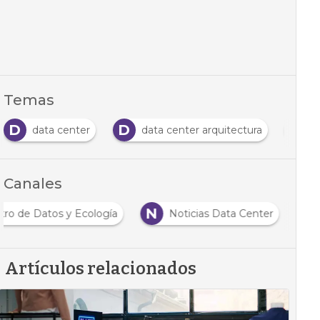
Temas
D
D
D
data center
data center arquitectura
d
Canales
N
tro de Datos y Ecología
Noticias Data Center
Artículos relacionados