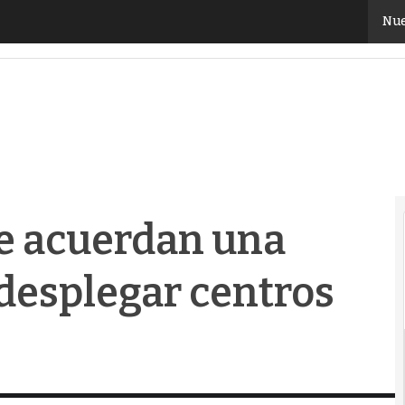
 acuerdan una colaboración para desplegar centros de
Nue
le acuerdan una
desplegar centros