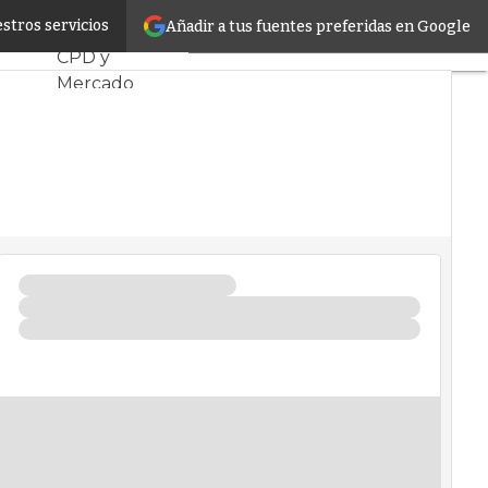
 datos
stros servicios
Añadir a tus fuentes preferidas en Google
Servidores
CPD y
Mercado
Proyectos
Sostenibilidad
Tendencias TI
Datacenter
infrastructure
Análisis
Centros de
Datos
Inteligencia
Artificial