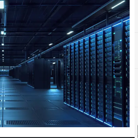
C
Cloud
C
Cen