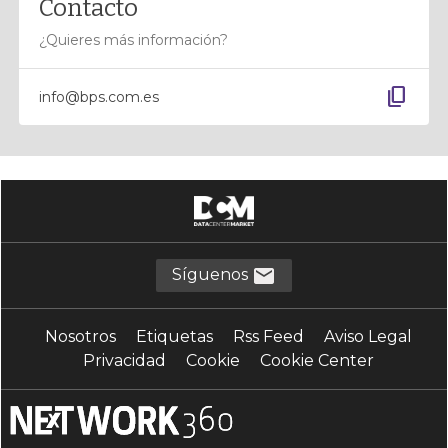
Contacto
¿Quieres más información?
content_copy
info@bps.com.es
Síguenos
Nosotros
Etiquetas
Rss Feed
Aviso Legal
Privacidad
Cookie
Cookie Center