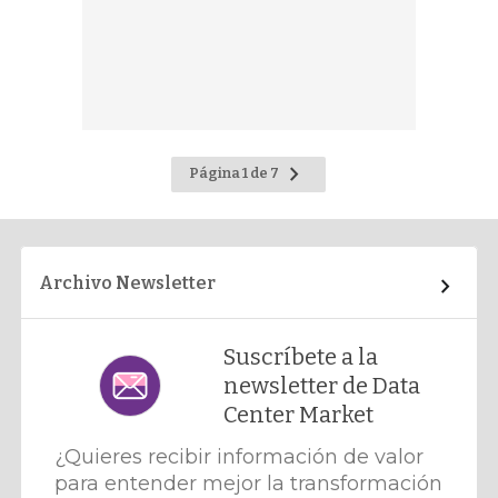
Ir
Página 1 de 7
a
la
página
siguiente
Archivo Newsletter
Suscríbete a la
newsletter de Data
Center Market
¿Quieres recibir información de valor
para entender mejor la transformación