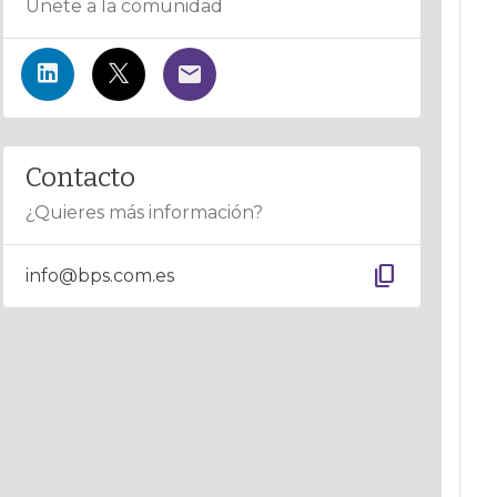
Únete a la comunidad
Contacto
¿Quieres más información?
content_copy
info@bps.com.es