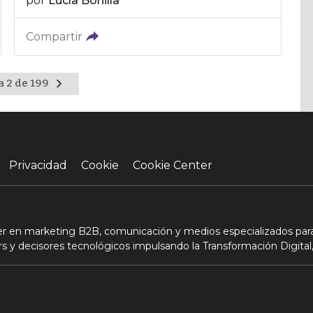
por
Lucía Bonilla
Compartir
Ir
a 2 de 199
a
la
página
siguiente
Privacidad
Cookie
Cookie Center
der en marketing B2B, comunicación y medios especializados para
s y decisores tecnológicos impulsando la Transformación Digital,