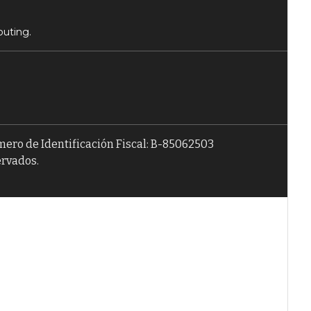
puting.
úmero de Identificación Fiscal: B-85062503
ervados.