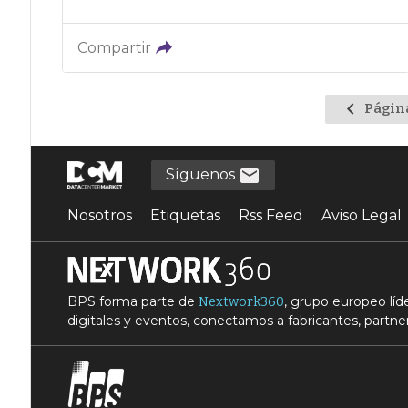
Compartir
Ir
Págin
a
la
página
Síguenos
anterior
Nosotros
Etiquetas
Rss Feed
Aviso Legal
BPS forma parte de
, grupo europeo lí
Nextwork360
digitales y eventos, conectamos a fabricantes, partner