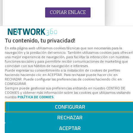
COPIAR ENLACE
Tu contenido, tu privacidad!
En esta página web utilizamos cookies técnicas que son necesarias para la
navegación y la prestación del servicio. También utilizamos cookies para ofrecer
una mejor experiencia de navegación, para facilitar la interacción con nuestras
funciones sociales y para permitirle recibir comunicaciones de marketing que
coincidan con sus hábitos de navegación e intereses.
Puede expresar su consentimiento a la instalación de cookies de perfiles
haciendo haciendo clic en ACEPTAR. Para rechazar puede hacer clic en
RECHAZAR. Puede configurar las preferencias de cookies haciendo clic en
CONFIGURAR.
Siempre puede gestionar sus preferencias entrando en nuestro CENTRO DE
COOKIES y obtener más información sobre las cookies que utilizamos visitando
nuestra
POLÍTICA DE COOKIES
.
CONFIGURAR
RECHAZAR
ACEPTAR