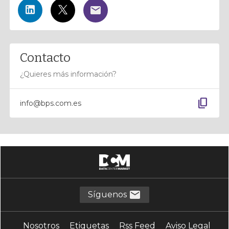
Contacto
¿Quieres más información?
content_copy
info@bps.com.es
Síguenos
Nosotros
Etiquetas
Rss Feed
Aviso Legal