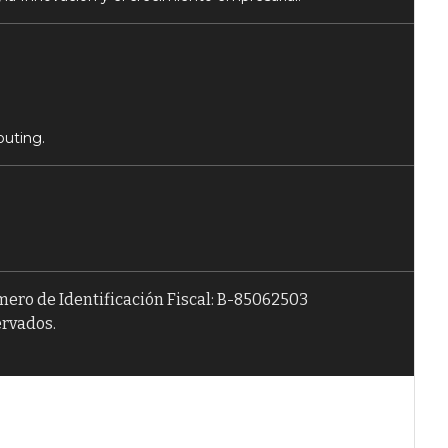
puting.
úmero de Identificación Fiscal: B-85062503
ervados.