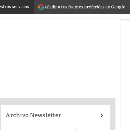
stros servicios
Añadir a tus fuentes preferidas en Google
er infrastructure
Archivo Newsletter