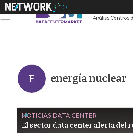
Linkedin
Menú
Servidores CPD 
Twitter
Análisis Centros 
energía nuclear
E
NOTICIAS DATA CENTER
El sector data center alerta del r