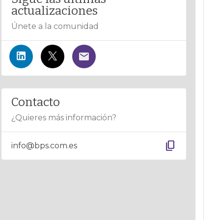
actualizaciones
Únete a la comunidad
Contacto
¿Quieres más información?
content_copy
info@bps.com.es