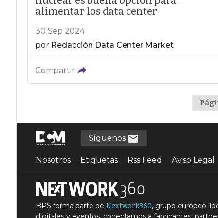
nuclear es buena opción para
alimentar los data center
30 Sep 2024
por
Redacción Data Center Market
Compartir
Pági
Síguenos
Nosotros
Etiquetas
Rss Feed
Aviso Legal
BPS forma parte de
, grupo europeo lí
Nextwork360
digitales y eventos, conectamos a fabricantes, partner