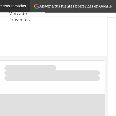
lear
stros servicios
Añadir a tus fuentes preferidas en Google
Servidores CPD y
Mercado
Proyectos
Sostenibilidad
Tendencias TI
Datacenter
infrastructure
Análisis Centros
de Datos
Inteligencia
Artificial