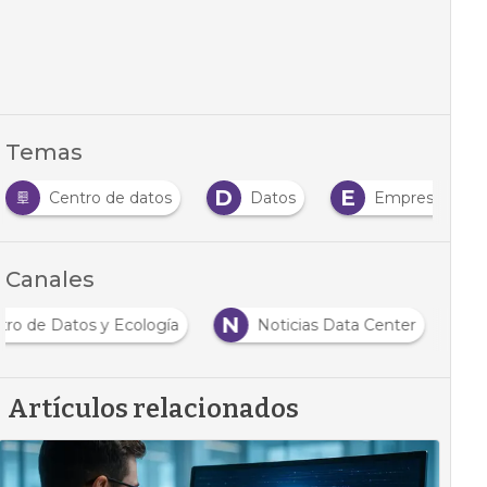
Temas
D
E
Centro de datos
Datos
Empresas
Canales
N
tro de Datos y Ecología
Noticias Data Center
Artículos relacionados