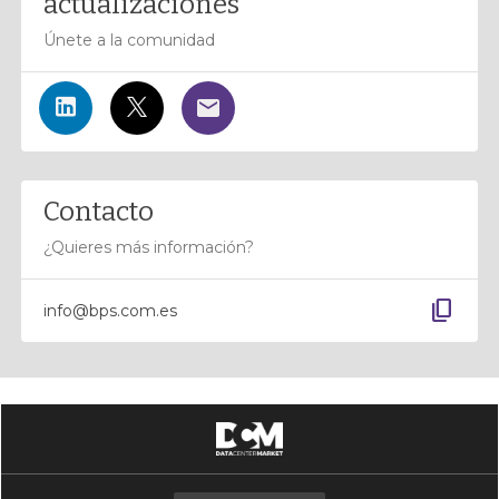
actualizaciones
Únete a la comunidad
Contacto
¿Quieres más información?
content_copy
info@bps.com.es