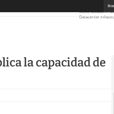
ca la capacidad de las redes de datos
Nue
Servidores CPD y 
Sostenibilidad
Tende
Datacenter infrastr
Análisis Centros de
Inteligencia Artificia
lica la capacidad de