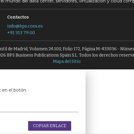
el mundo del data center, servidores, virtualización y cloud com
Contactos
info@bps.com.es
+91 313 79 00
antil de Madrid, Volumen 24.100, Folio 172, Página M-433036 - Númer
26 BPS Business Publications Spain S.L. Todos los derechos reserv
Mapa del Sitio
c en el botón.
COPIAR ENLACE