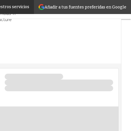
stros servicios
Añadir a tus fuentes preferidas en Google
Mercado
Proyectos
ncias TI
ucture
 Datos
l