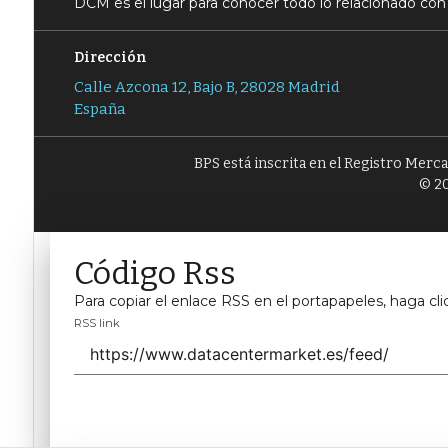
DCM es el lugar para conocer todo lo relacionado con 
Dirección
Calle Azcona 12, Bajo B, 28028 Madrid
España
BPS está inscrita en el Registro Merc
© 20
Código Rss
Para copiar el enlace RSS en el portapapeles, haga cli
RSS link