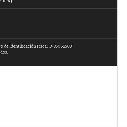
puting.
o de Identificación Fiscal: B-85062503
ados.