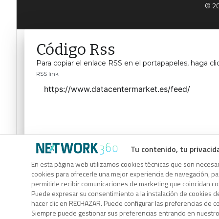
© 20
Código Rss
Para copiar el enlace RSS en el portapapeles, haga cli
RSS link
Tu contenido, tu privacid
Código Rss
En esta página web utilizamos cookies técnicas que son necesari
cookies para ofrecerle una mejor experiencia de navegación, para
Para copiar el enlace RSS en el portapapeles, haga cli
permitirle recibir comunicaciones de marketing que coincidan c
RSS link
Puede expresar su consentimiento a la instalación de cookies d
hacer clic en RECHAZAR. Puede configurar las preferencias de 
Siempre puede gestionar sus preferencias entrando en nuestr