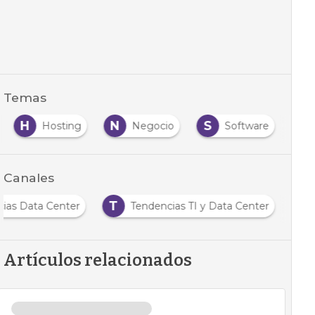
Temas
H
N
S
Hosting
Negocio
Software
Canales
T
cias Data Center
Tendencias TI y Data Center
Artículos relacionados