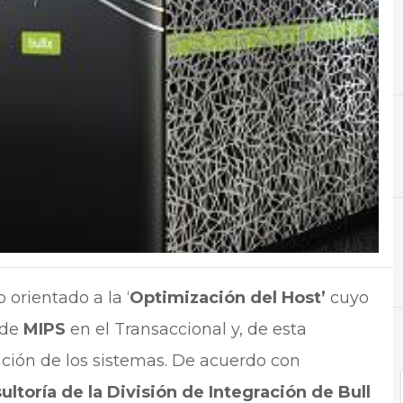
C
Centros de datos
N
Noti
orientado a la ‘
Optimización del Host’
cuyo
 de
MIPS
en el Transaccional y, de esta
ación de los sistemas. De acuerdo con
ltoría de la División de Integración de Bull