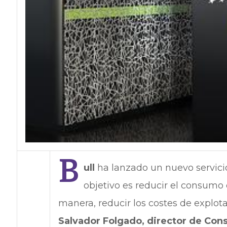
B
ull
ha lanzado un nuevo servicio 
objetivo es reducir el consumo
manera, reducir los costes de explot
Salvador Folgado, director de Consu