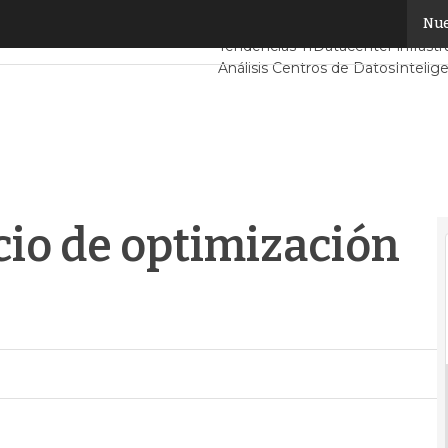
io de optimización del host
Nue
Servidores CPD y Mercado
Proye
Tendencias TI
Datacenter infrastr
Análisis Centros de Datos
Intelige
icio de optimización