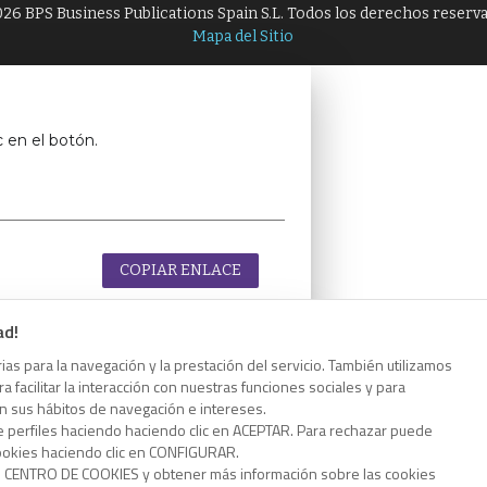
26 BPS Business Publications Spain S.L. Todos los derechos reserv
Mapa del Sitio
c en el botón.
COPIAR ENLACE
ad!
as para la navegación y la prestación del servicio. También utilizamos
 facilitar la interacción con nuestras funciones sociales y para
c en el botón.
on sus hábitos de navegación e intereses.
e perfiles haciendo haciendo clic en ACEPTAR. Para rechazar puede
cookies haciendo clic en CONFIGURAR.
o CENTRO DE COOKIES y obtener más información sobre las cookies