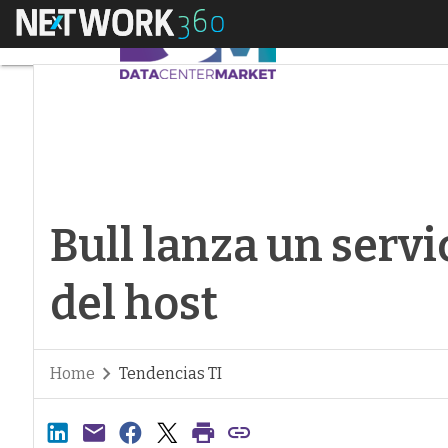
Menú
Bull lanza un servic
Bull lanza un serv
del host
Home
Tendencias TI