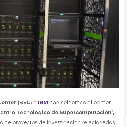
B
Bases
N
Noti
enter (BSC)
e
IBM
han celebrado el primer
Centro Tecnológico de Supercomputación’,
llo de proyectos de investigación relacionados