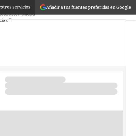
stros servicios
Añadir a tus fuentes preferidas en Google
ores CPD y Mercado
tos
Sostenibilidad
ias TI
ter infrastructure
s Centros de Datos
ncia Artificial