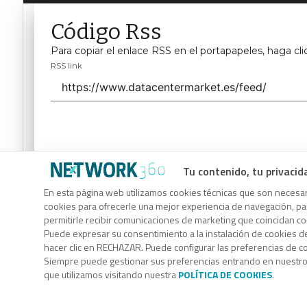
Código Rss
Para copiar el enlace RSS en el portapapeles, haga cli
RSS link
Tu contenido, tu privacid
Código Rss
En esta página web utilizamos cookies técnicas que son necesari
cookies para ofrecerle una mejor experiencia de navegación, para
Para copiar el enlace RSS en el portapapeles, haga cli
permitirle recibir comunicaciones de marketing que coincidan c
RSS link
Puede expresar su consentimiento a la instalación de cookies d
hacer clic en RECHAZAR. Puede configurar las preferencias de 
Siempre puede gestionar sus preferencias entrando en nuestr
que utilizamos visitando nuestra
POLÍTICA DE COOKIES
.