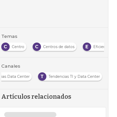
Temas
C
C
E
Centro
Centros de datos
Eficiencia
Canales
T
cias Data Center
Tendencias TI y Data Center
Artículos relacionados