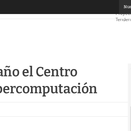
ño el Centro Tecnológico de Supercomputación
Nue
Servid
Proyec
Tendenc
Datacen
Análisi
Intelige
ño el Centro
upercomputación