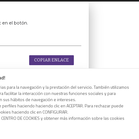
c en el botón.
COPIAR ENLACE
ad!
as para la navegación y la prestación del servicio. También utilizamos
 facilitar la interacción con nuestras funciones sociales y para
c en el botón.
on sus hábitos de navegación e intereses.
e perfiles haciendo haciendo clic en ACEPTAR. Para rechazar puede
cookies haciendo clic en CONFIGURAR.
o CENTRO DE COOKIES y obtener más información sobre las cookies
COPIAR ENLACE