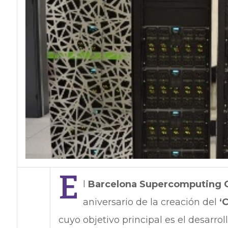
E
l
Barcelona Supercomputing C
aniversario de la creación del
‘
cuyo objetivo principal es el desarro