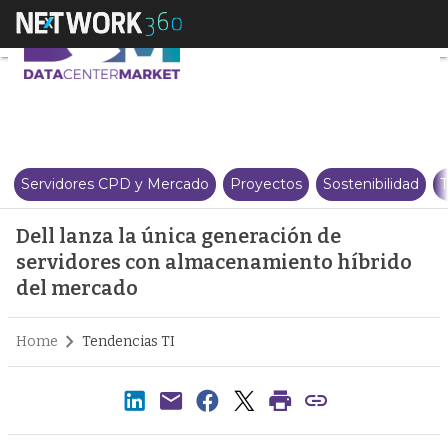
Dell lanza la única generación
Servidores CPD y Mercado
Proyectos
Sostenibilidad
T
Dell lanza la única generación de
servidores con almacenamiento híbrido
del mercado
Home
Tendencias TI