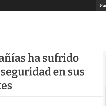
ñías ha sufrido algún incidente de seguridad en sus
Nue
añías ha sufrido
 seguridad en sus
tes