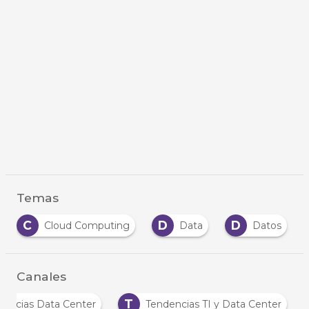
Temas
C
D
D
Cloud Computing
Data
Datos
Canales
T
Noticias Data Center
Tendencias TI y Data Center