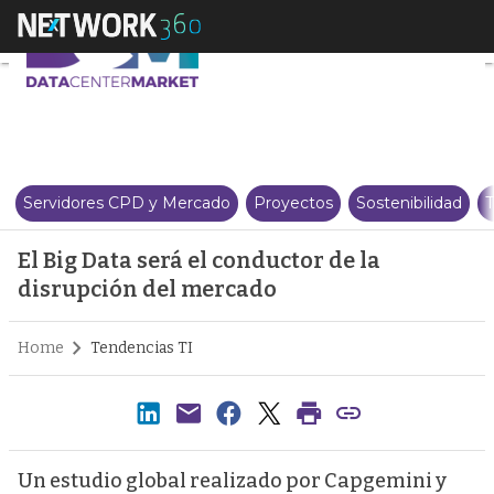
El Big Data será el conductor d
Servidores CPD y Mercado
Proyectos
Sostenibilidad
T
El Big Data será el conductor de la
disrupción del mercado
Home
Tendencias TI
Un estudio global realizado por Capgemini y