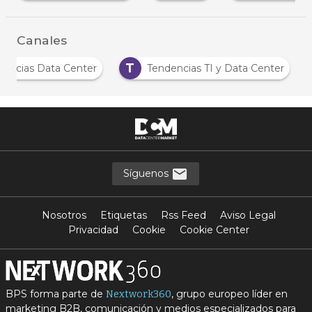
Canales
T
Noticias Data Center
Tendencias TI y Data Center
Síguenos
Nosotros
Etiquetas
Rss Feed
Aviso Legal
Privacidad
Cookie
Cookie Center
BPS forma parte de
, grupo europeo líder en
Nextwork360
marketing B2B, comunicación y medios especializados para