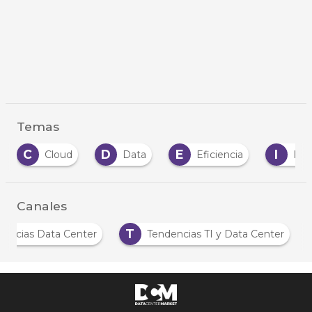
Temas
C
D
E
I
Cloud
Data
Eficiencia
Inf
Canales
T
Noticias Data Center
Tendencias TI y Data Center