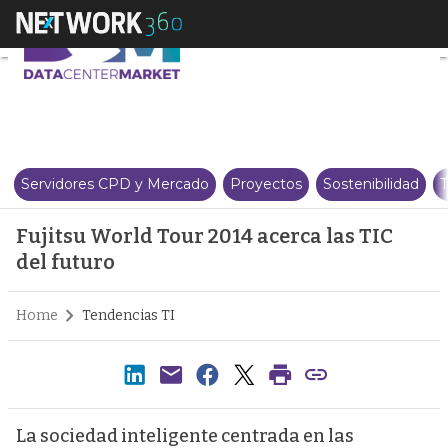
Fujitsu World Tour 2014 acerca 
Servidores CPD y Mercado
Proyectos
Sostenibilidad
T
Fujitsu World Tour 2014 acerca las TIC
del futuro
Home
Tendencias TI
La sociedad inteligente centrada en las