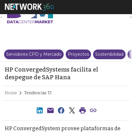
HP ConvergedSystems facilita 
Servidores CPD y Mercado
Proyectos
Sostenibilidad
T
HP ConvergedSystems facilita el
despegue de SAP Hana
Home
Tendencias TI
HP ConvergedSystem provee plataformas de