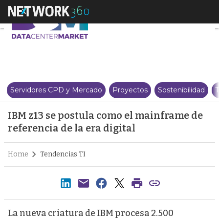
IBM z13 se postula como el main
Servidores CPD y Mercado
Proyectos
Sostenibilidad
T
IBM z13 se postula como el mainframe de
referencia de la era digital
Home
Tendencias TI
La nueva criatura de IBM procesa 2.500