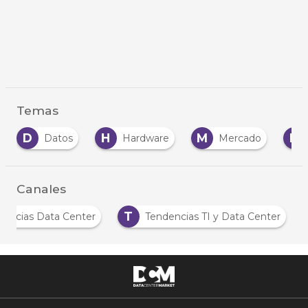
Temas
D
H
M
N
Datos
Hardware
Mercado
N
Canales
T
Noticias Data Center
Tendencias TI y Data Center