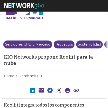
KIO Networks propone Koolfit p
Servidores CPD y Mercado
Proyectos
Sostenibilidad
T
KIO Networks propone Koolfit para la
nube
Home
Tendencias TI
Koolfit integra todos los componentes