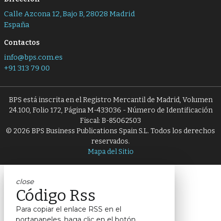
Calle Azcona 12, Bajo B, 28028 Madrid
España
Contactos
info@bps.com.es
+91 313 79 00
BPS está inscrita en el Registro Mercantil de Madrid, Volumen
24.100, Folio 172, Página M-433036 - Número de Identificación
Fiscal: B-85062503
© 2026 BPS Business Publications Spain S.L. Todos los derechos
reservados.
Mapa del Sitio
close
Código Rss
Para copiar el enlace RSS en el
portapapeles, haga clic en el botón.