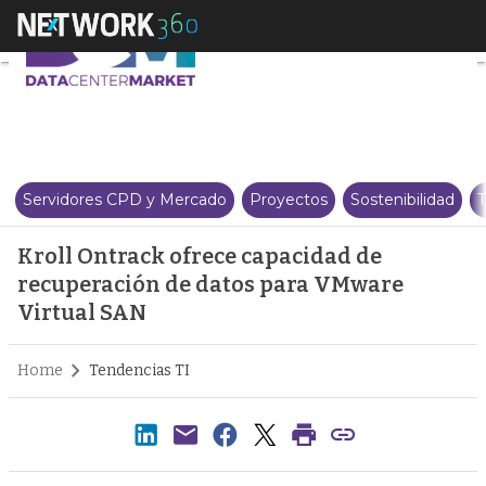
Kroll Ontrack ofrece capacidad
Servidores CPD y Mercado
Proyectos
Sostenibilidad
T
Kroll Ontrack ofrece capacidad de
recuperación de datos para VMware
Virtual SAN
Home
Tendencias TI