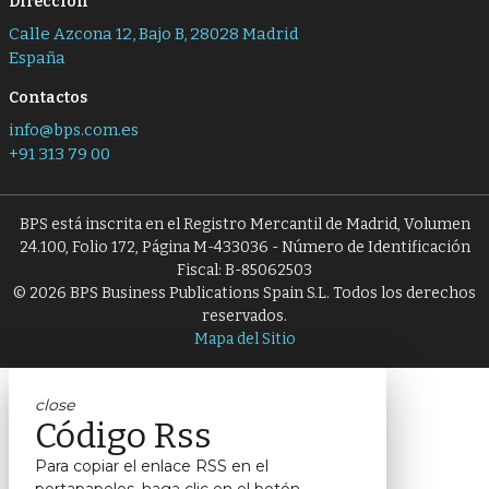
Dirección
Calle Azcona 12, Bajo B, 28028 Madrid
España
Contactos
info@bps.com.es
+91 313 79 00
BPS está inscrita en el Registro Mercantil de Madrid, Volumen
24.100, Folio 172, Página M-433036 - Número de Identificación
Fiscal: B-85062503
© 2026 BPS Business Publications Spain S.L. Todos los derechos
reservados.
Mapa del Sitio
close
Código Rss
Para copiar el enlace RSS en el