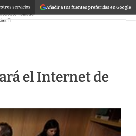
stros servicios
Añadir a tus fuentes preferidas en Google
res CPD y Mercado
os
Sostenibilidad
ias TI
er infrastructure
 Centros de Datos
cia Artificial
rá el Internet de