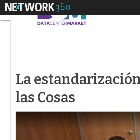
Menú
La estandarización d
La estandarización
las Cosas