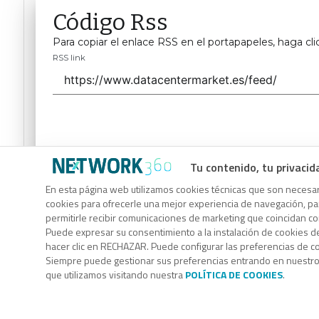
Código Rss
Para copiar el enlace RSS en el portapapeles, haga cli
RSS link
Tu contenido, tu privacid
Código Rss
En esta página web utilizamos cookies técnicas que son necesari
cookies para ofrecerle una mejor experiencia de navegación, para
Para copiar el enlace RSS en el portapapeles, haga cli
permitirle recibir comunicaciones de marketing que coincidan c
RSS link
Puede expresar su consentimiento a la instalación de cookies d
hacer clic en RECHAZAR. Puede configurar las preferencias de 
Siempre puede gestionar sus preferencias entrando en nuestr
que utilizamos visitando nuestra
POLÍTICA DE COOKIES
.