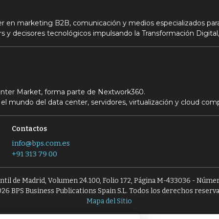
der en marketing B2B, comunicación y medios especializados para
s y decisores tecnológicos impulsando la Transformación Digital,
Center Market, forma parte de Nextwork360.
el mundo del data center, servidores, virtualización y cloud com
Contactos
info@bps.com.es
+91 313 79 00
antil de Madrid, Volumen 24.100, Folio 172, Página M-433036 - Númer
26 BPS Business Publications Spain S.L. Todos los derechos reserv
Mapa del Sitio