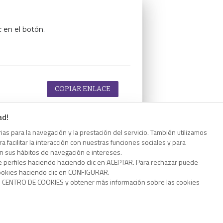
c en el botón.
COPIAR ENLACE
ad!
as para la navegación y la prestación del servicio. También utilizamos
 facilitar la interacción con nuestras funciones sociales y para
c en el botón.
on sus hábitos de navegación e intereses.
e perfiles haciendo haciendo clic en ACEPTAR. Para rechazar puede
cookies haciendo clic en CONFIGURAR.
o CENTRO DE COOKIES y obtener más información sobre las cookies
COPIAR ENLACE