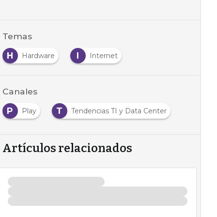
Temas
H
I
Hardware
Internet
Canales
P
T
Play
Tendencias TI y Data Center
Artículos relacionados