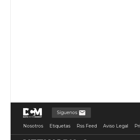
Síguenos
Nosotros
Etiquetas
Rss Feed
Aviso Legal
Pr