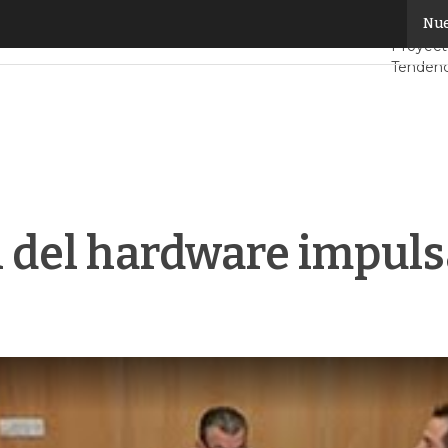
el hardware impulsará el Internet de las Cosas
Nue
Servido
Proyect
Tendenc
Datacent
Análisis
Inteligen
 del hardware impulsa