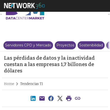
Las pérdidas de datos y la inact
Servidores CPD y Mercado
Proyectos
Sostenibilidad
T
Las pérdidas de datos y la inactividad
cuestan a las empresas 1,7 billones de
dólares
Home
Tendencias TI