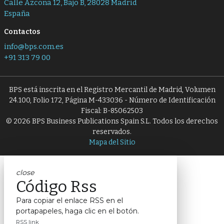
Calle Azcona 12, Bajo B, 28028 Madrid
España
Contactos
info@bps.com.es
+91 313 79 00
BPS está inscrita en el Registro Mercantil de Madrid, Volumen
24.100, Folio 172, Página M-433036 - Número de Identificación
Fiscal: B-85062503
© 2026 BPS Business Publications Spain S.L. Todos los derechos
reservados.
Mapa del Sitio
close
Código Rss
Para copiar el enlace RSS en el
portapapeles, haga clic en el botón.
RSS link