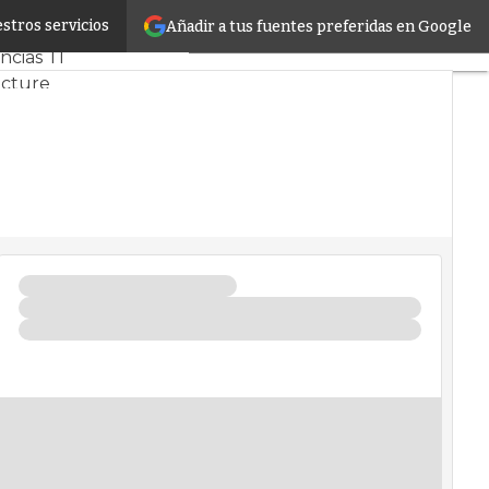
stros servicios
Añadir a tus fuentes preferidas en Google
ercado
Proyectos
cias TI
ucture
Datos