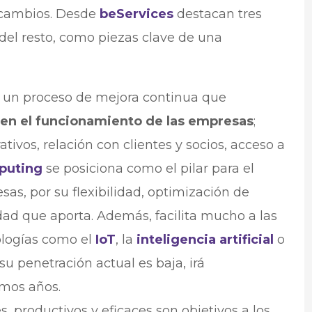
 cambios. Desde
beServices
destacan tres
del resto, como piezas clave de una
s un proceso de mejora continua que
 en el funcionamiento de las empresas
;
ivos, relación con clientes y socios, acceso a
puting
se posiciona como el pilar para el
sas, por su flexibilidad, optimización de
lidad que aporta. Además, facilita mucho a las
ologías como el
IoT
, la
inteligencia artificial
o
su penetración actual es baja, irá
imos años.
s, productivos y eficaces son objetivos a los