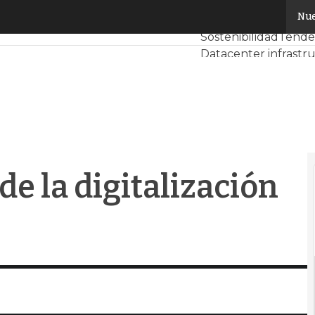
e la digitalización de las empresas
Nue
Servidores CPD y M
Sostenibilidad
Tenden
Datacenter infrastr
Análisis Centros de 
Inteligencia Artificial
de la digitalización