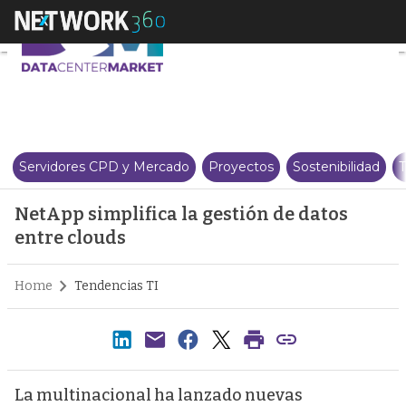
NetApp simplifica la gestión de
Servidores CPD y Mercado
Proyectos
Sostenibilidad
T
NetApp simplifica la gestión de datos
entre clouds
Home
Tendencias TI
La multinacional ha lanzado nuevas