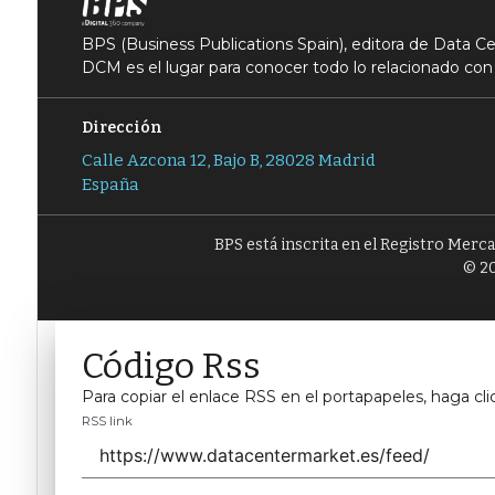
BPS (Business Publications Spain), editora de Data 
DCM es el lugar para conocer todo lo relacionado con 
Dirección
Calle Azcona 12, Bajo B, 28028 Madrid
España
BPS está inscrita en el Registro Merc
© 20
Código Rss
Para copiar el enlace RSS en el portapapeles, haga cli
RSS link