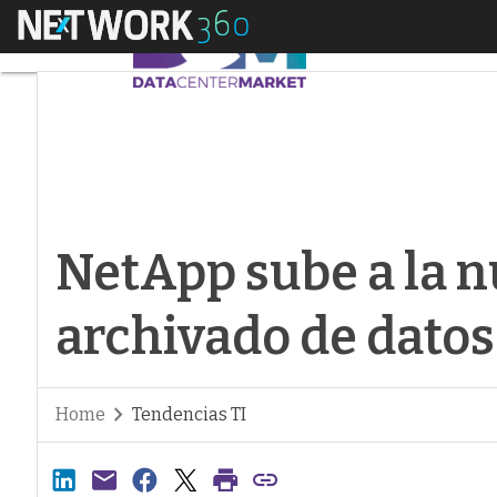
Menú
NetApp sube a la nu
NetApp sube a la n
archivado de datos
Home
Tendencias TI