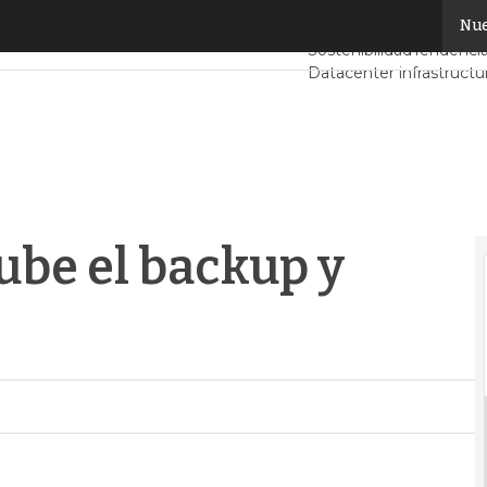
be el backup y archivado de datos
Nue
Servidores CPD y Merc
Sostenibilidad
Tendencia
Datacenter infrastructu
Análisis Centros de Dat
ube el backup y