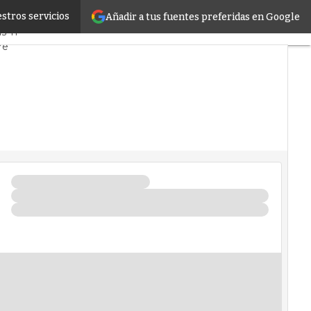
stros servicios
Añadir a tus fuentes preferidas en Google
ado
Proyectos
s TI
re
os
Inteligencia Artificial