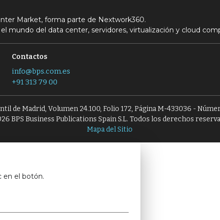
Center Market, forma parte de Nextwork360.
el mundo del data center, servidores, virtualización y cloud com
Contactos
info@bps.com.es
+91 313 79 00
antil de Madrid, Volumen 24.100, Folio 172, Página M-433036 - Númer
26 BPS Business Publications Spain S.L. Todos los derechos reserv
Mapa del Sitio
c en el botón.