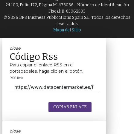
24.100, Folio 172, Página M-433036 - Número de Identificación
Fiscal: B-85062503
© 2026 BPS Business Publications Spain S.L. Todos los derechos
reservados.
Mapa del Sitio
close
Código Rss
Para copiar el enlace RSS en el
portapapeles, haga clic en el botón.
RSS link
COPIAR ENLACE
close