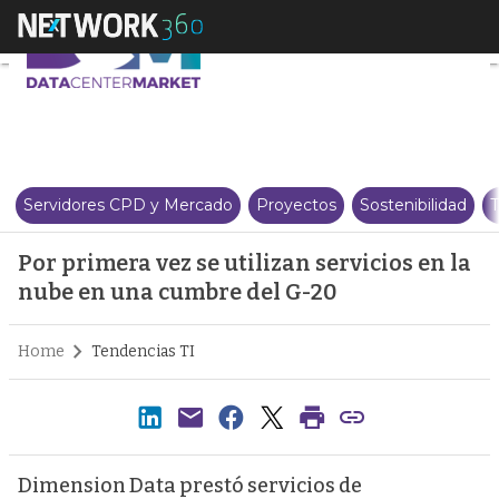
Por primera vez se utilizan ser
Servidores CPD y Mercado
Proyectos
Sostenibilidad
T
Por primera vez se utilizan servicios en la
nube en una cumbre del G-20
Home
Tendencias TI
Dimension Data prestó servicios de