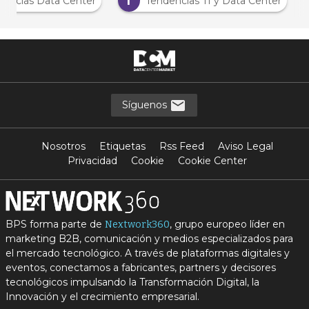
T
Noticias Data Center
Tendencias TI y Data Center
Síguenos
Nosotros
Etiquetas
Rss Feed
Aviso Legal
Privacidad
Cookie
Cookie Center
BPS forma parte de
, grupo europeo líder en
Nextwork360
marketing B2B, comunicación y medios especializados para
el mercado tecnológico. A través de plataformas digitales y
eventos, conectamos a fabricantes, partners y decisores
tecnológicos impulsando la Transformación Digital, la
Innovación y el crecimiento empresarial.