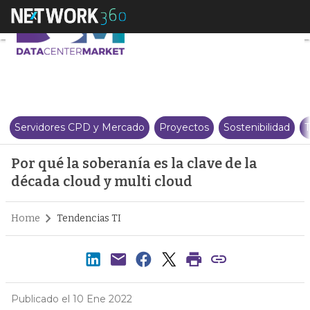
Por qué la soberanía es la clave
Servidores CPD y Mercado
Proyectos
Sostenibilidad
T
Por qué la soberanía es la clave de la
década cloud y multi cloud
Home
Tendencias TI
Publicado el 10 Ene 2022