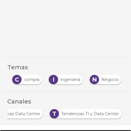
Temas
C
I
N
ón
compra
ingeniería
Negocio
…
Canales
T
oticias Data Center
Tendencias TI y Data Center