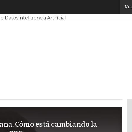
Nue
y Mercado
Proyectos
Sostenibilidad
Tendencias TI
Datacent
de Datos
Inteligencia Artificial
ana. Cómo está cambiando la