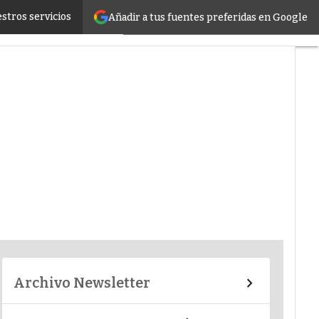
stros servicios
Añadir a tus fuentes preferidas en Google
er infrastructure
Archivo Newsletter