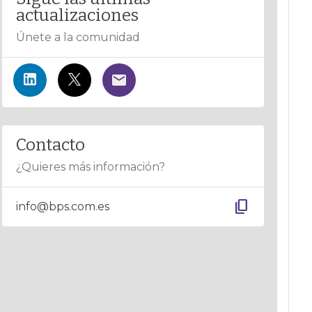
actualizaciones
Únete a la comunidad
Contacto
¿Quieres más información?
content_copy
info@bps.com.es