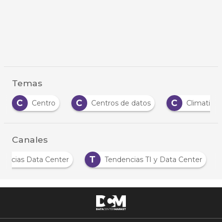
Temas
C
C
C
Centro
Centros de datos
Climatizac
Canales
T
Noticias Data Center
Tendencias TI y Data Center