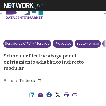
Schneider Electric aboga por e
Servidores CPD y Mercado
Proyectos
Sostenibilidad
T
Schneider Electric aboga por el
enfriamiento adiabático indirecto
modular
Home
Tendencias TI