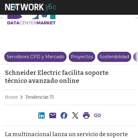
Schneider Electric facilita sopo
Servidores CPD y Mercado
Proyectos
Sostenibilidad
T
Schneider Electric facilita soporte
técnico avanzado online
Home
Tendencias TI
La multinacional lanza un servicio de soporte