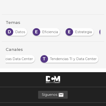
Temas
D
E
E
I
Datos
Eficiencia
Estrategia
Canales
T
Noticias Data Center
Tendencias TI y Data Center
Síguenos