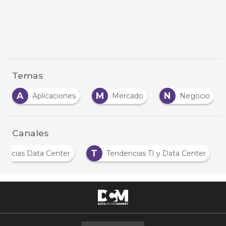
Temas
A
M
N
Aplicaciones
Mercado
Negocio
Canales
T
Noticias Data Center
Tendencias TI y Data Center