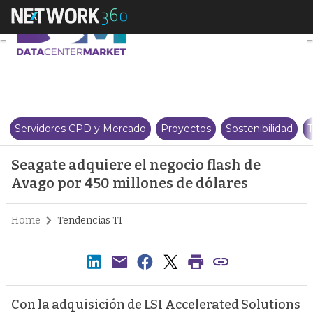
Seagate adquiere el negocio fla
Servidores CPD y Mercado
Proyectos
Sostenibilidad
T
Seagate adquiere el negocio flash de
Avago por 450 millones de dólares
Home
Tendencias TI
Con la adquisición de LSI Accelerated Solutions