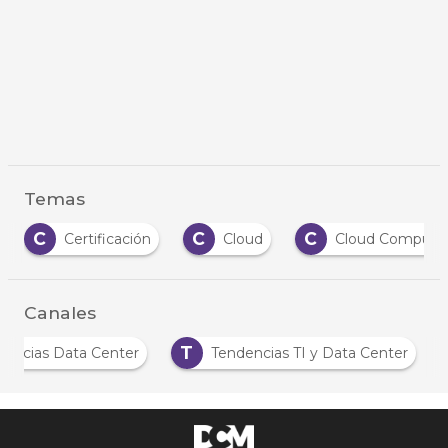
Temas
C
C
C
Certificación
Cloud
Cloud Computi
Canales
T
Noticias Data Center
Tendencias TI y Data Center