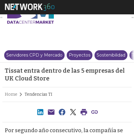
Tissat entra dentro de las 5 em
Servidores CPD y Mercado
Proyectos
Sostenibilidad
T
Tissat entra dentro de las 5 empresas del
UK Cloud Store
Home
Tendencias TI
Por segundo año consecutivo, la compañía se