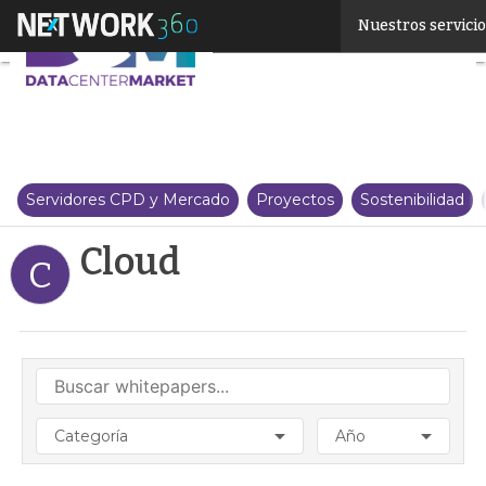
Linkedin
Nuestros servici
Twitter
Servidores CPD y Mercado
Proyectos
Sostenibilidad
Cloud
C
Categoría
Año