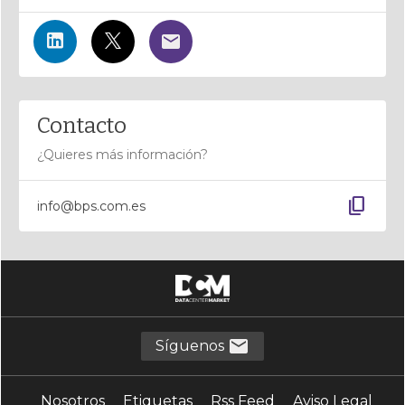
Contacto
¿Quieres más información?
content_copy
info@bps.com.es
Síguenos
Nosotros
Etiquetas
Rss Feed
Aviso Legal