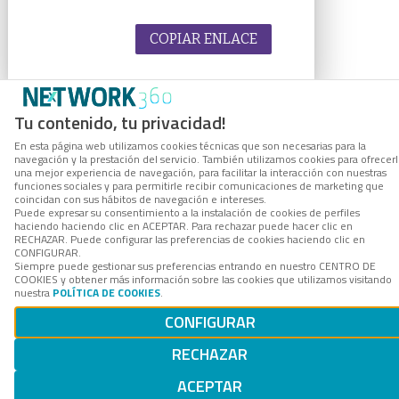
COPIAR ENLACE
Tu contenido, tu privacidad!
En esta página web utilizamos cookies técnicas que son necesarias para la
navegación y la prestación del servicio. También utilizamos cookies para ofrecer
una mejor experiencia de navegación, para facilitar la interacción con nuestras
funciones sociales y para permitirle recibir comunicaciones de marketing que
coincidan con sus hábitos de navegación e intereses.
Puede expresar su consentimiento a la instalación de cookies de perfiles
haciendo haciendo clic en ACEPTAR. Para rechazar puede hacer clic en
RECHAZAR. Puede configurar las preferencias de cookies haciendo clic en
CONFIGURAR.
Siempre puede gestionar sus preferencias entrando en nuestro CENTRO DE
COOKIES y obtener más información sobre las cookies que utilizamos visitando
nuestra
POLÍTICA DE COOKIES
.
CONFIGURAR
RECHAZAR
ACEPTAR