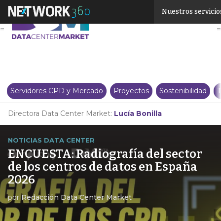
Linkedin
Nuestros servicio
Twitter
Servidores CPD y Mercado
Proyectos
Sostenibilidad
T
Directora Data Center Market:
Lucía Bonilla
NOTICIAS DATA CENTER
ENCUESTA: Radiografía del sector
de los centros de datos en España
2026
por
Redacción Data Center Market