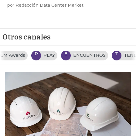
por
Redacción Data Center Market
Otros canales
P
E
T
PLAY
ENCUENTROS
TENDENCIAS TI