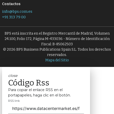
Contactos
info@bps.com.es
+91 313 79 00
BPS está inscrita en el Registro Mercantil de Madrid, Volumen
24.100, Folio 172, Página M-433036 - Número de Identificación
Fiscal: B-85062503
© 2026 BPS Business Publications Spain S.L. Todos los derechos
reservados.
Mapa del Sitio
close
Código Rss
Para copiar el enlace RSS en el
portapapeles, haga clic en el botón.
RSS link